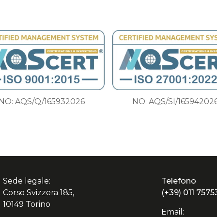
NO: AQS/Q/165932026
NO: AQS/SI/16594202
Sede legale:
Telefono
Corso Svizzera 185,
(+39) 011 7575
10149 Torino
Email: